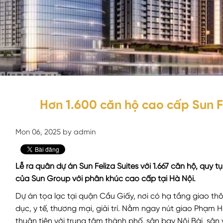
Hơn 1.600 căn hộ cao cấp Sun Fe
Mon 06, 2025 by admin
Lễ ra quân dự án Sun Feliza Suites với 1.667 căn hộ, quy t
của Sun Group với phân khúc cao cấp tại Hà Nội.
Dự án tọa lạc tại quận Cầu Giấy, nơi có hạ tầng giao th
dục, y tế, thương mại, giải trí. Nằm ngay nút giao Phạm
thuận tiện với trung tâm thành phố, sân bay Nội Bài, sâ