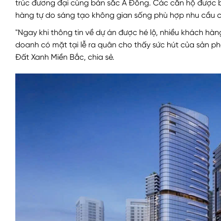
trúc đương đại cùng bản sắc Á Đông. Các căn hộ được b
hàng tự do sáng tạo không gian sống phù hợp nhu cầu 
"Ngay khi thông tin về dự án được hé lộ, nhiều khách hà
doanh có mặt tại lễ ra quân cho thấy sức hút của sản ph
Đất Xanh Miền Bắc, chia sẻ.