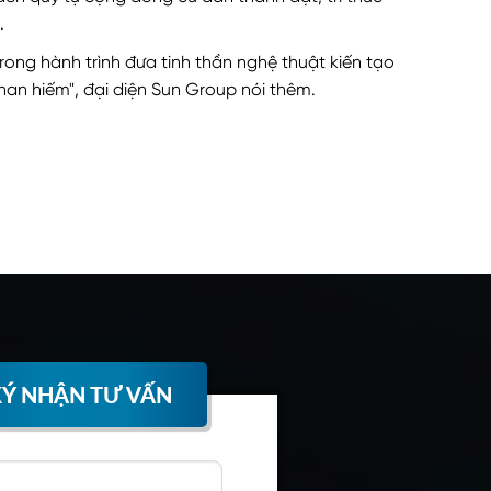
.
trong hành trình đưa tinh thần nghệ thuật kiến tạo
han hiếm", đại diện Sun Group nói thêm.
Ý NHẬN TƯ VẤN