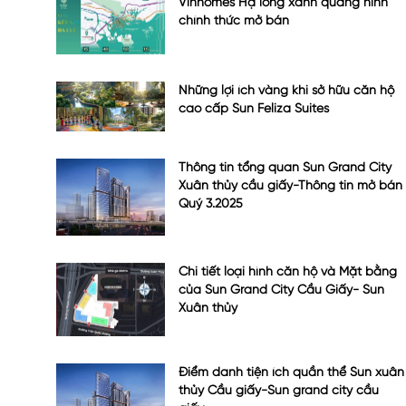
Vinhomes Hạ long xanh quảng ninh
chính thức mở bán
Những lợi ích vàng khi sở hữu căn hộ
cao cấp Sun Feliza Suites
Thông tin tổng quan Sun Grand City
Xuân thủy cầu giấy-Thông tin mở bán
Quý 3.2025
Chi tiết loại hình căn hộ và Mặt bằng
của Sun Grand City Cầu Giấy- Sun
Xuân thủy
Điểm danh tiện ích quần thể Sun xuân
thủy Cầu giấy-Sun grand city cầu