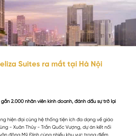
liza Suites ra mắt tại Hà Nội
ụ gần 2.000 nhân viên kinh doanh, đánh dấu sự trở lại
ông hiện đại cùng hệ thống tiện ích đa dạng về giáo
 Hùng - Xuân Thủy - Trần Quốc Vượng, dự án kết nối
n vận động Mỹ Đình cùng nhiều khu vực trọng điểm