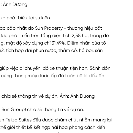
p phát biểu tại sự kiện
ao cấp nhất do Sun Property - thương hiệu bất
c phát triển trên tổng diện tích 2,55 ha, trong đó
g, mật độ xây dựng chỉ 31,49%. Điểm nhấn của tổ
2, tích hợp đài phun nước, thảm cỏ, hồ bơi, sân
giúp việc di chuyển, đỗ xe thuận tiện hơn. Sảnh đón
, cùng thang máy được ốp đá toàn bộ là dấu ấn
 Sun Group) chia sẻ thông tin về dự án.
ng Sun Feliza Suites đều được chăm chút nhằm mang lại
ế giới thiết kế, kết hợp hài hòa phong cách kiến