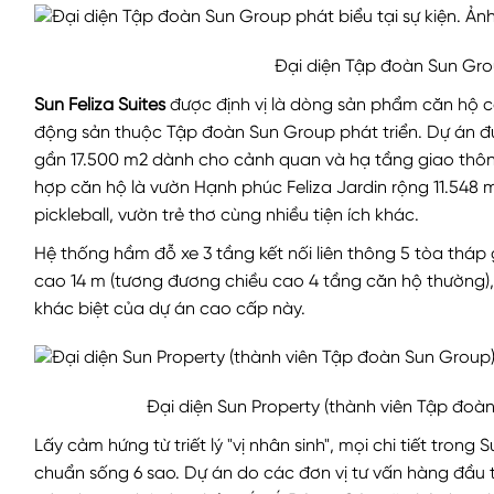
Đại diện Tập đoàn Sun Grou
Sun Feliza Suites
được định vị là dòng sản phẩm căn hộ c
động sản thuộc Tập đoàn Sun Group phát triển. Dự án đượ
gần 17.500 m2 dành cho cảnh quan và hạ tầng giao thôn
hợp căn hộ là vườn Hạnh phúc Feliza Jardin rộng 11.548 m
pickleball, vườn trẻ thơ cùng nhiều tiện ích khác.
Hệ thống hầm đỗ xe 3 tầng kết nối liên thông 5 tòa tháp 
cao 14 m (tương đương chiều cao 4 tầng căn hộ thường)
khác biệt của dự án cao cấp này.
Đại diện Sun Property (thành viên Tập đoàn
Lấy cảm hứng từ triết lý "vị nhân sinh", mọi chi tiết tro
chuẩn sống 6 sao. Dự án do các đơn vị tư vấn hàng đầu th