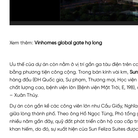
Xem thêm:
Vinhomes global gate hạ long
Ưu thế của dự án còn nằm ở vị trí gần ga tàu điện trên 
bằng phương tiện công cộng. Trong bán kính vài km,
Sun 
hàng đầu (ĐH Quốc gia, Sư phạm, Thương mại, Học viện B
chất lượng cao, bệnh viện lớn (Bệnh viện Mặt Trời, E, 198
– Xuân Thủy.
Dự án còn gần kề các công viên lớn như Cầu Giấy, Nghĩa
giữa lòng thành phố. Theo ông Hồ Ngọc Tùng, Phó tổng 
nhiều năm gần đây, quỹ đất phát triển căn hộ cao cấp t
khan hiếm, do đó, sự xuất hiện của Sun Feliza Suites đượ