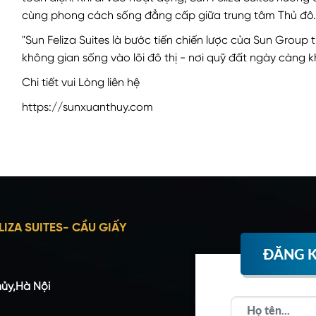
cùng phong cách sống đẳng cấp giữa trung tâm Thủ đô.
"Sun Feliza Suites là bước tiến chiến lược của Sun Group 
không gian sống vào lõi đô thị - nơi quỹ đất ngày càng k
Chi tiết vui Lòng liên hệ
https://sunxuanthuy.com
LIZA SUITES- CẦU GIẤY
ĐĂNG K
hủy,Hà Nội