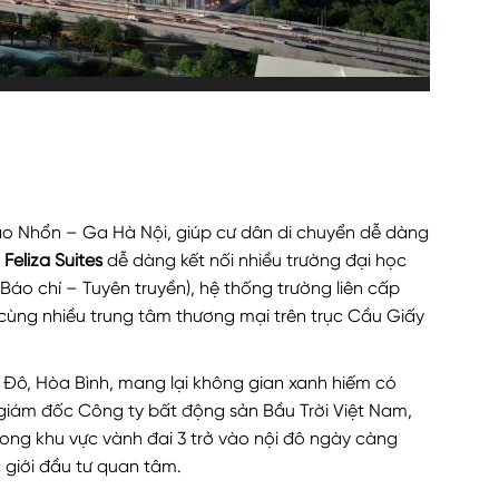
cao Nhổn – Ga Hà Nội, giúp cư dân di chuyển dễ dàng
Feliza Suites
dễ dàng kết nối nhiều trường đại học
áo chí – Tuyên truyền), hệ thống trường liên cấp
), cùng nhiều trung tâm thương mại trên trục Cầu Giấy
 Đô, Hòa Bình, mang lại không gian xanh hiếm có
giám đốc Công ty bất động sản Bầu Trời Việt Nam,
rong khu vực vành đai 3 trở vào nội đô ngày càng
c giới đầu tư quan tâm.