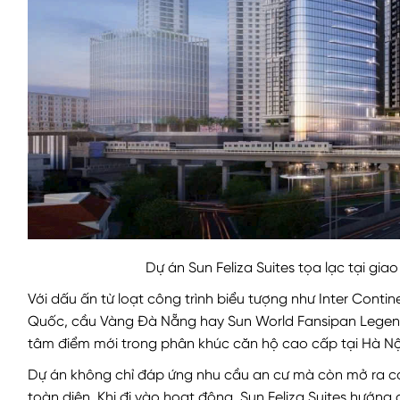
Dự án Sun Feliza Suites tọa lạc tại gia
Với dấu ấn từ loạt công trình biểu tượng như Inter Conti
Quốc, cầu Vàng Đà Nẵng hay Sun World Fansipan Legend,
tâm điểm mới trong phân khúc căn hộ cao cấp tại Hà Nộ
Dự án không chỉ đáp ứng nhu cầu an cư mà còn mở ra cơ hộ
toàn diện. Khi đi vào hoạt động, Sun Feliza Suites hướng