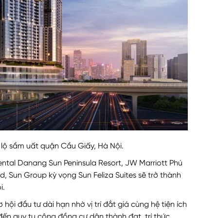
o lộ sầm uất quận Cầu Giấy, Hà Nội.
nental Danang Sun Peninsula Resort, JW Marriott Phú
 Sun Group kỳ vọng Sun Feliza Suites sẽ trở thành
i.
i đầu tư dài hạn nhờ vị trí đắt giá cùng hệ tiện ích
 đến quy tụ cộng đồng cư dân thành đạt, trí thức