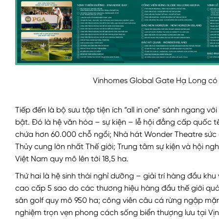
Vinhomes Global Gate Hạ Long có 
Tiếp đến là bộ sưu tập tiện ích “all in one” sánh ngang với
bật. Đó là hệ văn hóa – sự kiện – lễ hội đẳng cấp quốc tế
chứa hơn 60.000 chỗ ngồi; Nhà hát Wonder Theatre sức 
Thủy cung lớn nhất Thế giới; Trung tâm sự kiện và hội n
Việt Nam quy mô lên tới 18,5 ha.
Thứ hai là hệ sinh thái nghỉ dưỡng – giải trí hàng đầu kh
cao cấp 5 sao do các thương hiệu hàng đầu thế giới quản
sân golf quy mô 950 ha; công viên câu cá rừng ngập mặn
nghiệm trọn vẹn phong cách sống biển thượng lưu tại Vị