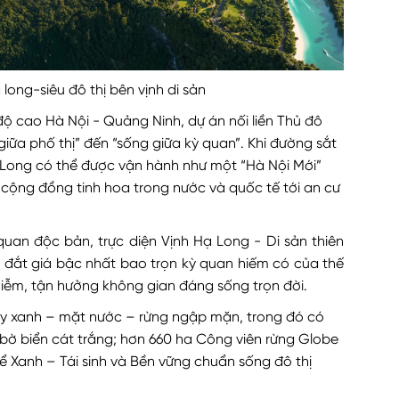
ong-siêu đô thị bên vịnh di sản
 độ cao Hà Nội - Quảng Ninh, dự án nối liền Thủ đô
giữa phố thị” đến “sống giữa kỳ quan”. Khi đường sắt
Long có thể được vận hành như một “Hà Nội Mới”
và cộng đồng tinh hoa trong nước và quốc tế tới an cư
uan độc bản, trực diện Vịnh Hạ Long - Di sản thiên
 đắt giá bậc nhất bao trọn kỳ quan hiếm có của thế
 nhiễm, tận hưởng không gian đáng sống trọn đời.
ây xanh – mặt nước – rừng ngập mặn, trong đó có
 bờ biển cát trắng; hơn 660 ha Công viên rừng Globe
 Xanh – Tái sinh và Bền vững chuẩn sống đô thị