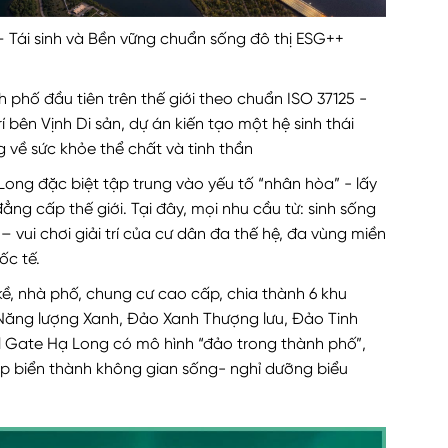
 Tái sinh và Bền vững chuẩn sống đô thị ESG++
 phố đầu tiên trên thế giới theo chuẩn ISO 37125 -
́ bên Vịnh Di sản, dự án kiến tạo một hệ sinh thái
g về sức khỏe thể chất và tinh thần
 Long đặc biệt tập trung vào yếu tố “nhân hòa” - lấy
 đẳng cấp thế giới. Tại đây, mọi nhu cầu từ: sinh sống
vui chơi giải trí của cư dân đa thế hệ, đa vùng miền
ốc tế.
 kề, nhà phố, chung cư cao cấp, chia thành 6 khu
h Năng lượng Xanh, Đảo Xanh Thượng lưu, Đảo Tinh
al Gate Hạ Long có mô hình “đảo trong thành phố”,
iáp biển thành không gian sống- nghỉ dưỡng biểu