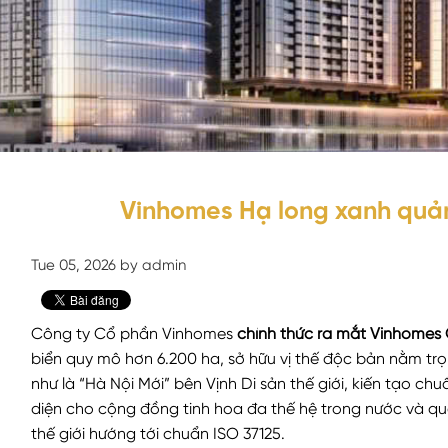
Vinhomes Hạ long xanh quản
Tue 05, 2026 by admin
Công ty Cổ phần Vinhomes
chính thức ra mắt Vinhomes
biển quy mô hơn 6.200 ha, sở hữu vị thế độc bản nằm trọn 
như là “Hà Nội Mới” bên Vịnh Di sản thế giới, kiến tạo ch
diện cho cộng đồng tinh hoa đa thế hệ trong nước và quốc
thế giới hướng tới chuẩn ISO 37125.