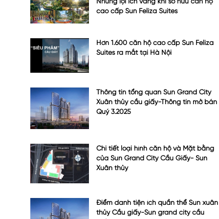
Những lợi ích vàng khi sở hữu căn hộ
cao cấp Sun Feliza Suites
Hơn 1.600 căn hộ cao cấp Sun Feliza
Suites ra mắt tại Hà Nội
Thông tin tổng quan Sun Grand City
Xuân thủy cầu giấy-Thông tin mở bán
Quý 3.2025
Chi tiết loại hình căn hộ và Mặt bằng
của Sun Grand City Cầu Giấy- Sun
Xuân thủy
Điểm danh tiện ích quần thể Sun xuân
thủy Cầu giấy-Sun grand city cầu