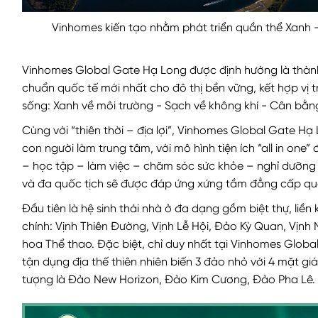
Vinhomes kiến tạo nhằm phát triển quần thể Xanh –
Vinhomes Global Gate Hạ Long được định hướng là thành
chuẩn quốc tế mới nhất cho đô thị bền vững, kết hợp vị tri
sống: Xanh về môi trường - Sạch về không khí - Cân bằn
Cùng với “thiên thời – địa lợi”, Vinhomes Global Gate Hạ
con người làm trung tâm, với mô hình tiện ích “all in one”
– học tập – làm việc – chăm sóc sức khỏe – nghỉ dưỡng – 
và đa quốc tịch sẽ được đáp ứng xứng tầm đẳng cấp qu
Đầu tiên là hệ sinh thái nhà ở đa dạng gồm biệt thự, liền
chính: Vịnh Thiên Đường, Vịnh Lễ Hội, Đảo Kỳ Quan, Vịn
hoa Thể thao. Đặc biệt, chỉ duy nhất tại Vinhomes Glob
tận dụng địa thế thiên nhiên biến 3 đảo nhỏ với 4 mặt g
tượng là Đảo New Horizon, Đảo Kim Cương, Đảo Pha Lê.