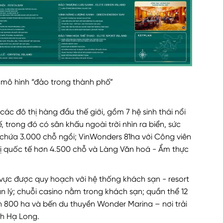
mô hình “đảo trong thành phố”
 các đô thị hàng đầu thế giới, gồm 7 hệ sinh thái nổi
, trong đó có sân khấu ngoài trời nhìn ra biển, sức
chứa 3.000 chỗ ngồi; VinWonders 81ha với Công viên
ghị quốc tế hơn 4.500 chỗ và Làng Văn hoá - Ẩm thực
u vực được quy hoạch với hệ thống khách sạn - resort
 lý; chuỗi casino nằm trong khách sạn; quần thể 12
 800 ha và bến du thuyền Wonder Marina – nơi trải
nh Hạ Long.