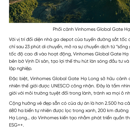
Phối cảnh Vinhomes Global Gate Hạ l
Với vị trí đối diện nhà ga depot của tuyến đường sắt tốc
chỉ sau 23 phút di chuyển, mở ra sự chuyển dịch từ “sống 
tốc độ cao đi vào hoạt động, Vinhomes Global Gate Hạ 
bên bờ Vịnh Di sản, tạo lợi thế thu hút làn sóng đầu tư 
lập nghiệp.
Đặc biệt, Vinhomes Global Gate Hạ Long sở hữu cảnh q
nhiên thế giới được UNESCO công nhận. Đây là tầm nhìn
giới với môi trường tuyệt đối trong lành, tránh xa mọi ô
Cộng hưởng vẻ đẹp sẵn có của dự án là hơn 2.500 ha c
680 ha biển tự nhiên được lọc trong xanh, 200 km đường
Hạ Long… do Vinhomes kiến tạo nhằm phát triển quần thể
ESG++.