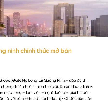
g ninh chính thức mở bán
 Global Gate Hạ Long tại Quảng Ninh
– siêu đô thị
trong di sản thiên nhiên thế giới. Dự án được định vị
uẩn mực sống – làm việc – nghỉ dưỡng – giải trí toàn
 tế, với tầm nhìn trở thành đô thị ESG đầu tiên trên